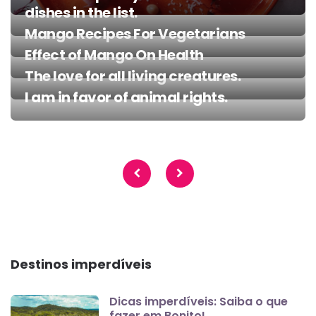
dishes in the list.
Mango Recipes For Vegetarians
Effect of Mango On Health
The love for all living creatures.
I am in favor of animal rights.
Paginação
de
posts
Destinos imperdíveis
Dicas imperdíveis: Saiba o que
fazer em Bonito!